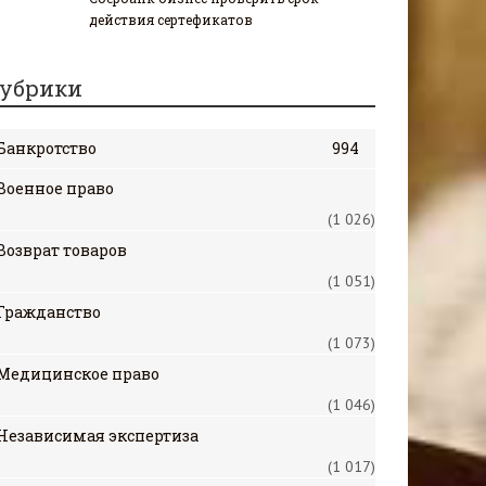
действия сертефикатов
убрики
Банкротство
994
Военное право
(1 026)
Возврат товаров
(1 051)
Гражданство
(1 073)
Медицинское право
(1 046)
Независимая экспертиза
(1 017)