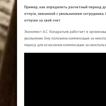
Пример, как определить расчетный период д
отпуск, связанной с увольнением сотрудника.
отпуске за свой счет
Экономист А.С. Кондратьев работает в организац
увольнении. Ему положена компенсация за неисп
период для исчисления компенсации за неиспол