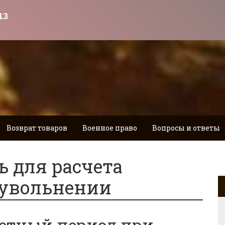
Возврат товаров
Военное право
Вопросы и ответы
ь для расчета
 увольнении
четный период при