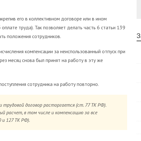
акрепив его в коллективном договоре или в ином
оплате труда). Так позволяет делать часть 6 статьи 139
З
ать положения сотрудников.
исчисления компенсации за неиспользованный отпуск при
рез месяц снова был принят на работу в эту же
поступления сотрудника на работу повторно.
и трудовой договор расторгается (ст. 77 ТК РФ).
й расчет, в том числе и компенсацию за все
 и 127 ТК РФ).