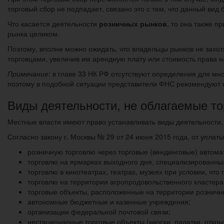
торговый сбор не подпадает, связано это с тем, что данный вид 
Что касается деятельности
розничных рынков
, то она также п
рынка целиком.
Поэтому, вполне можно ожидать, что владельцы рынков не захот
торговцами, увеличив им арендную плату или стоимость права н
Примечание
: в главе 33 НК РФ отсутствуют определения для мн
поэтому в подобной ситуации представители ФНС рекомендуют ор
Виды деятельности, не облагаемые т
Местные власти имеют право устанавливать виды деятельности, 
Согласно закону г. Москвы № 29 от 24 июня 2015 года, от уплат
розничную торговлю через торговые (вендинговые) автома
торговлю на ярмарках выходного дня, специализированны
торговлю в кинотеатрах, театрах, музеях при условии, что
торговлю на территории агропродовольственного кластера
торговые объекты, расположенные на территории розничн
автономные бюджетные и казенные учреждения;
организации федеральной почтовой связи;
нестационарные торговые объекты (киоски, палатки, откр