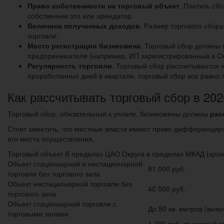
Право собственности на торговый объект
. Платить сб
собственник это или арендатор.
Величина полученных доходов
. Размер торгового сбор
торговли.
Место регистрации бизнесмена
. Торговый сбор должны п
предпринимателя (например, ИП зарегистрированный в Смо
Регулярность торговли
. Торговый сбор рассчитывается и
проработанных дней в квартале, торговый сбор все равно 
Как рассчитывать торговый сбор в 2020
Торговый сбор, обязательный к уплате, бизнесмены должны
рас
Стоит заметить, что местные власти имеют право дифференцирова
его места осуществления.
Торговый объект В пределах ЦАО Округа в пределах МКАД (кр
Объект стационарной и нестационарной
81 000 руб.
торговли без торгового зала
Объект нестационарной торговли без
40 500 руб.
торгового зала
Объект стационарной торговли с
До 50 кв. метров (вкл
торговыми залами
1 200 руб. за каждый м