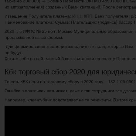
также 45 300 000) → Зюзино Перевести ОКТMО 45901000 в ОКАТ
их автозаполнения) созданных Вами квитанций. После регистра
Извещение Получатель платежа: ИНН: КПП: Банк получателя: р/
Наименование платежа: Сумма: Плательщик: (подпись) Кассир На
2020 г. в ИФНС № 25 по г. Москве Муниципальные образования
предложенной выше формы.
Для формирования квитанции заполните те поля, которые Вам н
не будут.
Хотите себе на сайт чистый бланк квитанции на оплату Просто с
Кбк торговый сбор 2020 для юридичес
То есть КБК пени по торговому сбору в 2020 году – 182 1 05 050
Ошибки в платежках возникают, даже если сотрудники все делаю
Например, клиент-банк подставляет не те реквизиты. В итоге с