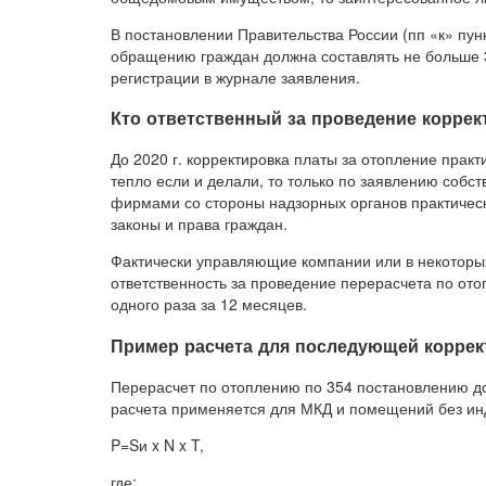
В постановлении Правительства России (пп «к» пун
обращению граждан должна составлять не больше 3
регистрации в журнале заявления.
Кто ответственный за проведение корре
До 2020 г. корректировка платы за отопление прак
тепло если и делали, то только по заявлению собст
фирмами со стороны надзорных органов практическ
законы и права граждан.
Фактически управляющие компании или в некоторы
ответственность за проведение перерасчета по от
одного раза за 12 месяцев.
Пример расчета для последующей коррек
Перерасчет по отоплению по 354 постановлению д
расчета применяется для МКД и помещений без инд
P=Sи x N x T,
где: