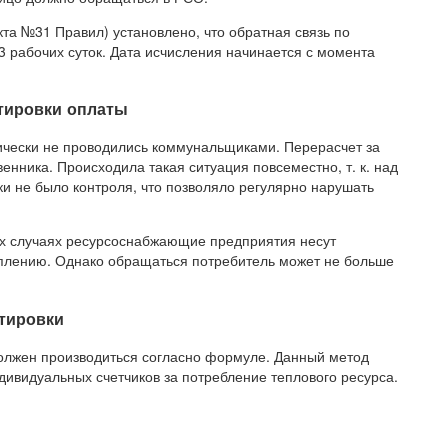
кта №31 Правил) установлено, что обратная связь по
 рабочих суток. Дата исчисления начинается с момента
ктировки оплаты
тически не проводились коммунальщиками. Перерасчет за
венника. Происходила такая ситуация повсеместно, т. к. над
и не было контроля, что позволяло регулярно нарушать
х случаях ресурсоснабжающие предприятия несут
оплению. Однако обращаться потребитель может не больше
тировки
олжен производиться согласно формуле. Данный метод
ивидуальных счетчиков за потребление теплового ресурса.