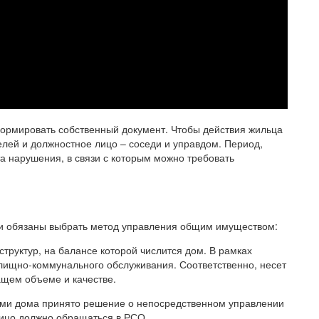
формировать собственный документ. Чтобы действия жильца
елей и должностное лицо – соседи и управдом. Период,
а нарушения, в связи с которым можно требовать
и обязаны выбрать метод управления общим имуществом:
структур, на балансе которой числится дом. В рамках
лищно-коммунального обслуживания. Соответственно, несет
ащем объеме и качестве.
ками дома принято решение о непосредственном управлении
ицо должно обращаться в РСО.