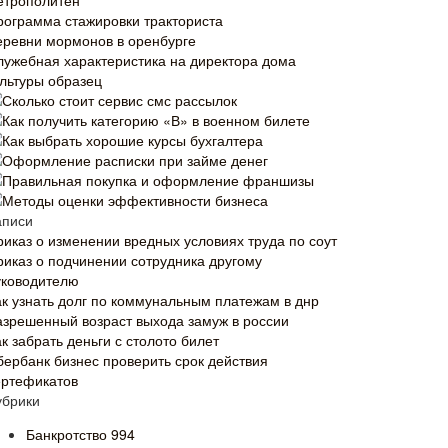
етрополитен
рограмма стажировки тракториста
еревни мормонов в оренбурге
лужебная характеристика на директора дома
ультуры образец
Сколько стоит сервис смс рассылок
Как получить категорию «В» в военном билете
Как выбрать хорошие курсы бухгалтера
Оформление расписки при займе денег
Правильная покупка и оформление франшизы
Методы оценки эффективности бизнеса
аписи
риказ о изменении вредных условиях труда по соут
риказ о подчинении сотрудника другому
уководителю
ак узнать долг по коммунальным платежам в днр
азрешенный возраст выхода замуж в россии
к забрать деньги с столото билет
бербанк бизнес проверить срок действия
ертефикатов
убрики
Банкротство
994