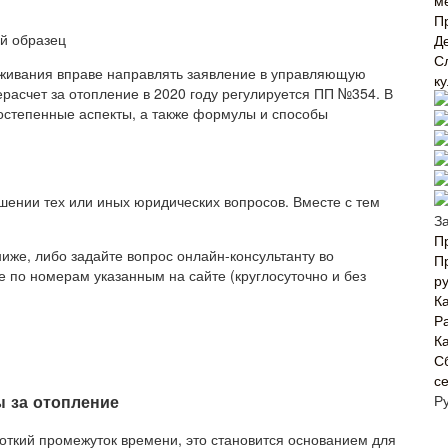
м
П
Д
С
уживания вправе направлять заявление в управляющую
к
расчет за отопление в 2020 году регулируется ПП №354. В
остепенные аспекты, а также формулы и способы
ении тех или иных юридических вопросов. Вместе с тем
З
П
иже, либо задайте вопрос онлайн-консультанту во
П
 по номерам указанным на сайте (круглосуточно и без
р
К
Р
Ка
С
с
ы за отопление
Р
откий промежуток времени, это становится основанием для