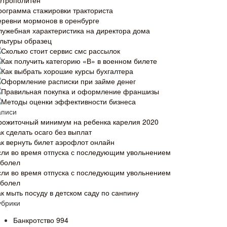
етрополитен
рограмма стажировки тракториста
еревни мормонов в оренбурге
лужебная характеристика на директора дома
ультуры образец
Сколько стоит сервис смс рассылок
Как получить категорию «В» в военном билете
Как выбрать хорошие курсы бухгалтера
Оформление расписки при займе денег
Правильная покупка и оформление франшизы
Методы оценки эффективности бизнеса
аписи
рожиточный минимум на ребенка карелия 2020
к сделать осаго без выплат
ак вернуть билет аэрофлот онлайн
сли во время отпуска с последующим увольнением
аболел
сли во время отпуска с последующим увольнением
аболел
ак мыть посуду в детском саду по санпину
убрики
Банкротство
994