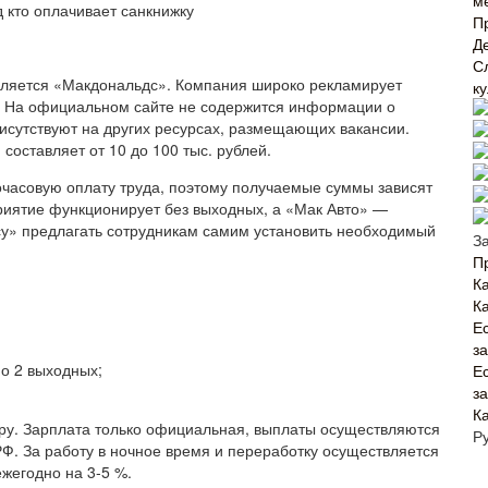
м
П
Д
С
вляется «Макдональдс». Компания широко рекламирует
к
. На официальном сайте не содержится информации о
исутствуют на других ресурсах, размещающих вакансии.
составляет от 10 до 100 тыс. рублей.
очасовую оплату труда, поэтому получаемые суммы зависят
риятие функционирует без выходных, а «Мак Авто» —
су» предлагать сотрудникам самим установить необходимый
З
П
Ка
К
Е
з
о 2 выходных;
Е
з
К
ору. Зарплата только официальная, выплаты осуществляются
Р
Ф. За работу в ночное время и переработку осуществляется
жегодно на 3-5 %.