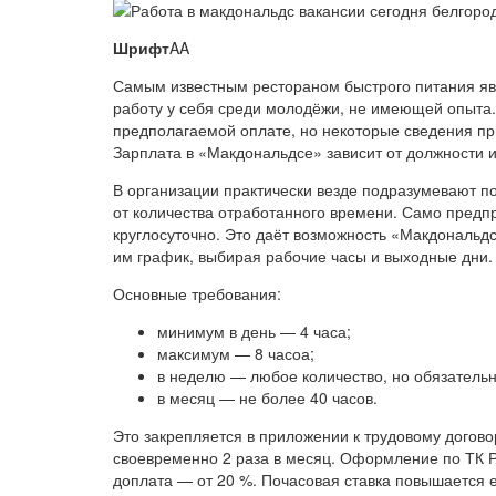
Шрифт
AA
Самым известным рестораном быстрого питания я
работу у себя среди молодёжи, не имеющей опыта
предполагаемой оплате, но некоторые сведения пр
Зарплата в «Макдональдсе» зависит от должности и 
В организации практически везде подразумевают п
от количества отработанного времени. Само предп
круглосуточно. Это даёт возможность «Макдональд
им график, выбирая рабочие часы и выходные дни.
Основные требования:
минимум в день — 4 часа;
максимум — 8 часоа;
в неделю — любое количество, но обязательн
в месяц — не более 40 часов.
Это закрепляется в приложении к трудовому догов
своевременно 2 раза в месяц. Оформление по ТК Р
доплата — от 20 %. Почасовая ставка повышается е