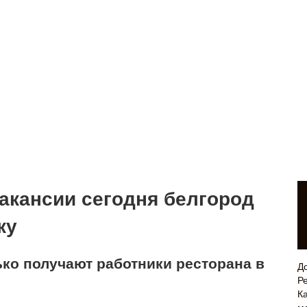
акансии сегодня белгород
ку
ько получают работники ресторана в
Д
Р
Ка